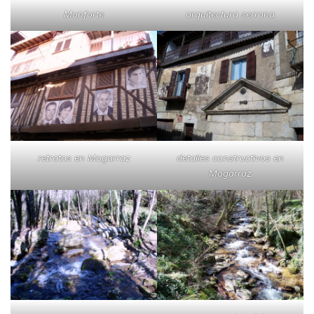
Monforte
arquitectura serrana
retratos en Mogarraz
detalles constructivos en
Mogarraz