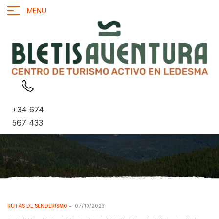
MENU
+34 674
567 433
RUTAS DE SENDERISMO
07/10/2023