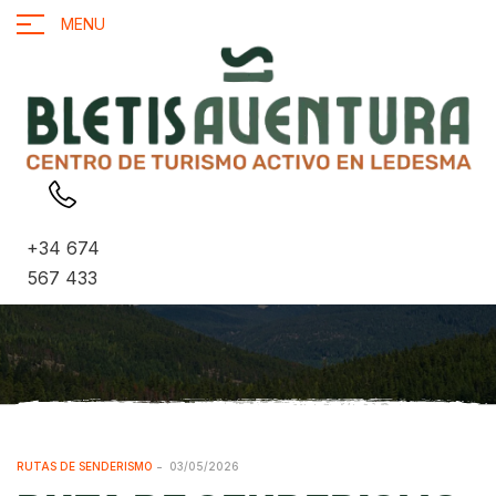
MENU
+34 674
567 433
RUTAS DE SENDERISMO
03/05/2026