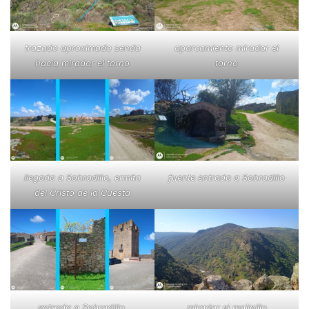
trazado aproximado senda
aparcamiento mirador el
hacia mirador el torno
torno
llegada a Sobradillo, ermita
fuente entrada a Sobradillo
del Cristo de la Cuesta
entrada a Sobradillo,
mirador el molinillo