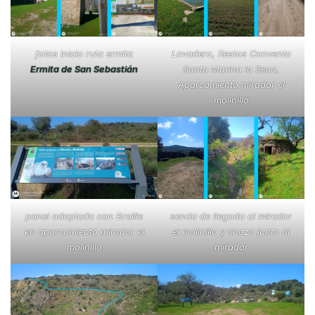
fotos inicio ruta ermita
Lavadero, Restos Convento
Ermita de San Sebastián
Santa Marina la Seca,
Aparcamiento mirador el
molinillo
panel adaptado con Braille
senda de llegada al mirador
en aparcamiento mirador el
el molinillo y chozo junto al
molinillo
mirador