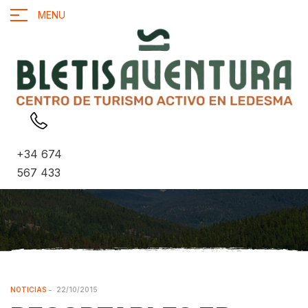
MENU
+34 674
567 433
NOTICIAS
22/10/2015