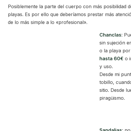
Posiblemente la parte del cuerpo con más posibilidad 
playas. Es por ello que deberíamos prestar más atenci
de lo más simple a lo «profesional».
Chanclas
: Pu
sin sujeción e
o la playa po
hasta 60€
o i
y uso.
Desde mi punto
tobillo, cuan
sitio. Desde 
piragüismo.
Sandalias
: n