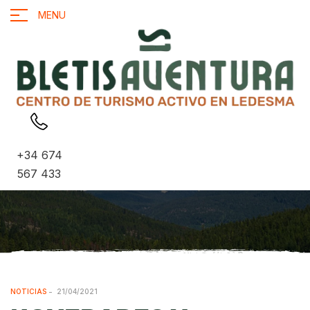
MENU
+34 674
567 433
NOTICIAS
21/04/2021