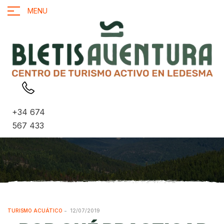
MENU
+34 674
567 433
TURISMO ACUÁTICO
12/07/2019