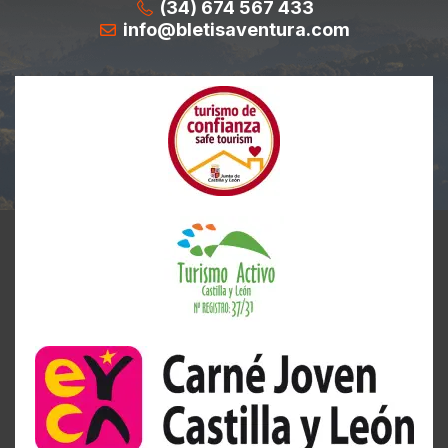
(34) 674 567 433
info@bletisaventura.com