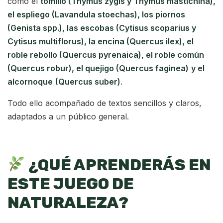
como el
tomillo (Thymus zygis y Thymus mastichina),
el espliego (Lavandula stoechas), los piornos
(Genista spp.), las escobas (Cytisus scoparius y
Cytisus multiflorus), la encina (Quercus ilex), el
roble rebollo (Quercus pyrenaica), el roble común
(Quercus robur), el quejigo (Quercus faginea)
y el
alcornoque
(Quercus suber)
.
Todo ello acompañado de textos sencillos y claros,
adaptados a un público general.
¿QUÉ APRENDERÁS EN
ESTE JUEGO DE
NATURALEZA?