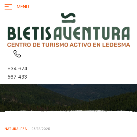
MENU
+34 674
567 433
NATURALEZA
03/12/2025