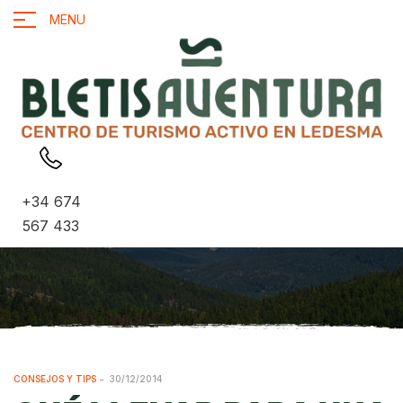
MENU
+34 674
567 433
CONSEJOS Y TIPS
30/12/2014