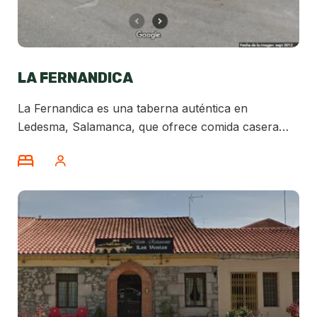
LA FERNANDICA
La Fernandica es una taberna auténtica en
Ledesma, Salamanca, que ofrece comida casera
tradicional. Este acogedor establecimiento ha sido
regentado por tres generaciones, y es conocido por
sus platos abundantes y sabrosos, como el rabo de
toro, el chuletón y las sopas de ajo. La taberna
cuenta con un ambiente familiar y una cocina de
leña, lo que le da un toque rústico y hogareño.