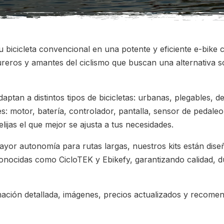
 bicicleta convencional en una potente y eficiente e-bike co
ureros y amantes del ciclismo que buscan una alternativa 
ptan a distintos tipos de bicicletas: urbanas, plegables, d
es: motor, batería, controlador, pantalla, sensor de pedal
ijas el que mejor se ajusta a tus necesidades.
ayor autonomía para rutas largas, nuestros kits están dis
onocidas como CicloTEK y Ebikefy, garantizando calidad, dur
ción detallada, imágenes, precios actualizados y recomend