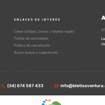
A
ENLACES DE INTERÉS
AT
Canje códigos, bonos y tarjetas regalo
Tarifas de actividades
Lu
de
Política de cancelación
Buzón quejas y sugerencias
(34) 674 567 433
info@bletisaventura