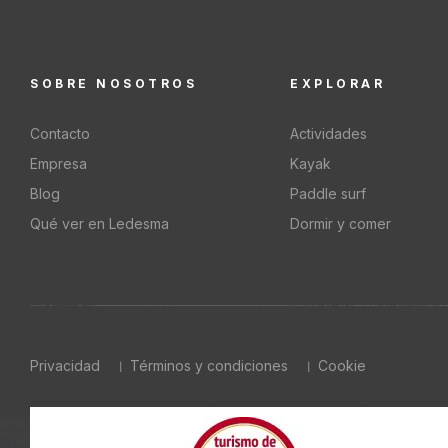
SOBRE NOSOTROS
EXPLORAR
Contacto
Actividades
Empresa
Kayak
Blog
Paddle surf
Qué ver en Ledesma
Dormir y comer
Privacidad
Términos y condiciones
Cookie