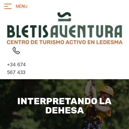
MENU
+34 674
567 433
INTERPRETANDO LA
DEHESA