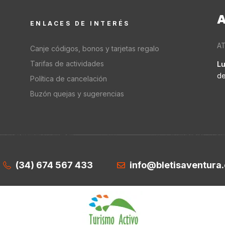
A
ENLACES DE INTERÉS
AT
Canje códigos, bonos y tarjetas regalo
Tarifas de actividades
Lu
de
Política de cancelación
Buzón quejas y sugerencias
(34) 674 567 433
info@bletisaventura