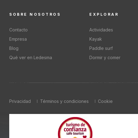
SOBRE NOSOTROS
EXPLORAR
Contacto
Actividades
Empresa
Kayak
Blog
Paddle surf
Qué ver en Ledesma
Dormir y comer
Privacidad
Términos y condiciones
Cookie