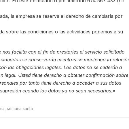
ción. En este formulario o por teléfono 674 567 433 (no
rtada, la empresa se reserva el derecho de cambiarla por
duda sobre las condiciones o las actividades ponemos a su
s facilita con el fin de prestarles el servicio solicitado
orcionados se conservarán mientras se mantenga la relació
con las obligaciones legales. Los datos no se cederán a
ón legal. Usted tiene derecho a obtener confirmación sobre
onales por tanto tiene derecho a acceder a sus datos
su supresión cuando los datos ya no sean necesarios.»
sma
,
semana santa